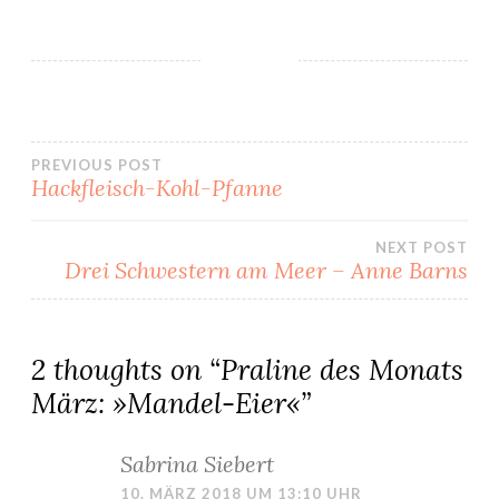
Beitragsnavigation
PREVIOUS POST
Hackfleisch-Kohl-Pfanne
NEXT POST
Drei Schwestern am Meer – Anne Barns
2 thoughts on “
Praline des Monats
März: »Mandel-Eier«
”
Sabrina Siebert
10. MÄRZ 2018 UM 13:10 UHR