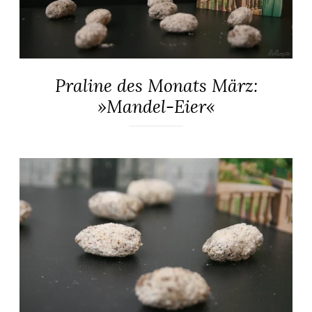
Praline des Monats März:
ALLGEMEIN
·
»Mandel-Eier«
KONFISERIE
·
PRALINEN
7.
Elly
·
März
REZEPTE
2018