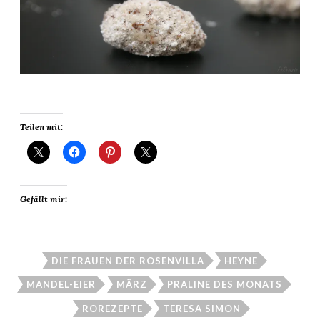
Teilen mit:
Gefällt mir:
DIE FRAUEN DER ROSENVILLA
HEYNE
MANDEL-EIER
MÄRZ
PRALINE DES MONATS
ROREZEPTE
TERESA SIMON