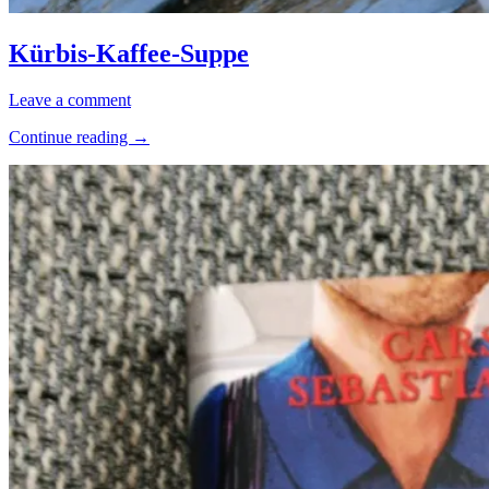
Kürbis-
Allgemein
Kaffee-
·
Kürbis-Kaffee-Suppe
Suppe
Eintöpfe
&
5.
Elly
Leave a comment
Suppen
Juli
·
“Kürbis-
Continue reading
→
2020
15.
Kochen
Kaffee-
Oktober
&
Suppe”
2023
mehr
·
Rezepte