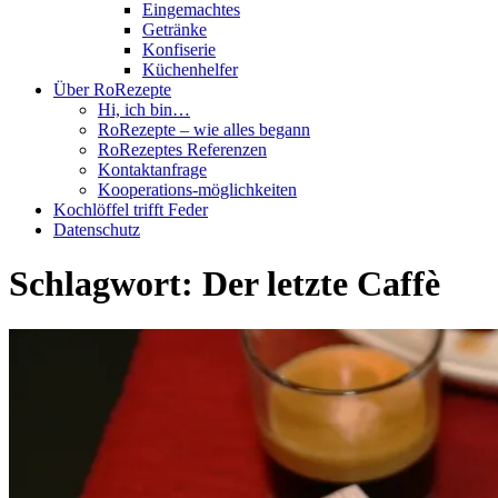
Eingemachtes
Getränke
Konfiserie
Küchenhelfer
Über RoRezepte
Hi, ich bin…
RoRezepte – wie alles begann
RoRezeptes Referenzen
Kontaktanfrage
Kooperations-möglichkeiten
Kochlöffel trifft Feder
Datenschutz
Schlagwort:
Der letzte Caffè