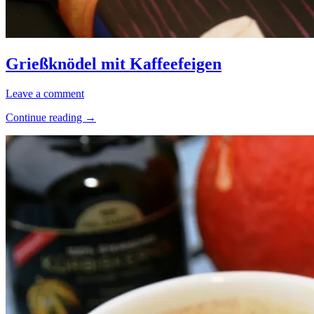
Grießknödel
Allgemein
mit
·
Grießknödel mit Kaffeefeigen
Kaffeefeigen
Kochen
&
8.
Elly
Leave a comment
mehr
Juli
·
“Grießknödel
Continue reading
→
2020
15.
Rezepte
mit
Oktober
·
Kaffeefeigen”
2023
Süßspeisen