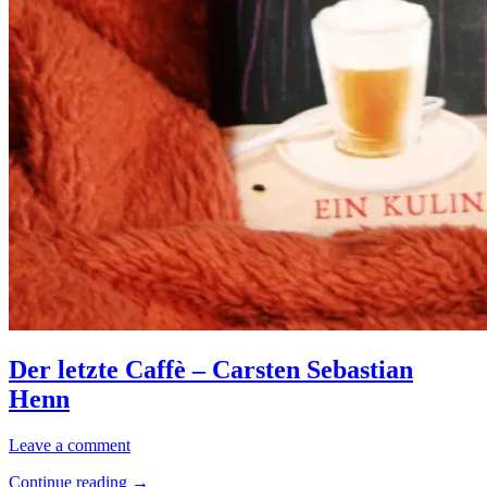
Der
Allgemein
letzte
·
Der letzte Caffè – Carsten Sebastian
Caffè
Kriminalromane
Henn
–
/
Carsten
Thriller
Sebastian
4.
Elly
Leave a comment
Henn
Juli
“Der
Continue reading
→
2020
15.