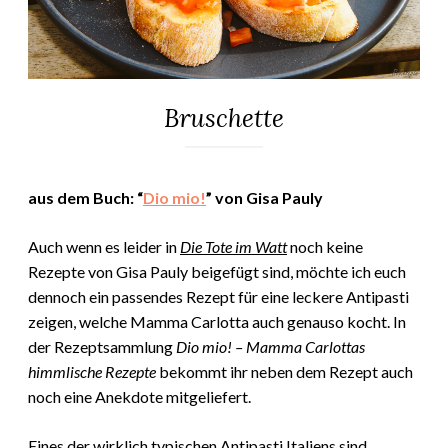
Bruschette
ALLGEMEIN
·
ANTIPASTI
21.
Elly
&
März
TAPAS
aus dem Buch: “
Dio mio!
” von Gisa Pauly
·
2024
KOCHEN
Auch wenn es leider in
Die Tote im Watt
noch keine
&
Rezepte von Gisa Pauly beigefügt sind, möchte ich euch
MEHR
·
dennoch ein passendes Rezept für eine leckere Antipasti
REZEPTE
zeigen, welche Mamma Carlotta auch genauso kocht. In
der Rezeptsammlung
Dio mio! – Mamma Carlottas
himmlische Rezepte
bekommt ihr neben dem Rezept auch
noch eine Anekdote mitgeliefert.
Eines der wirklich typischen Antipasti Italiens sind