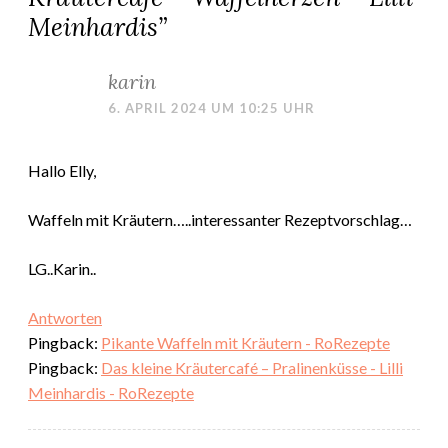
Meinhardis
”
karin
6. APRIL 2024 UM 10:25 UHR
Hallo Elly,
Waffeln mit Kräutern…..interessanter Rezeptvorschlag…
LG..Karin..
Antworten
Pingback:
Pikante Waffeln mit Kräutern - RoRezepte
Pingback:
Das kleine Kräutercafé – Pralinenküsse - Lilli
Meinhardis - RoRezepte