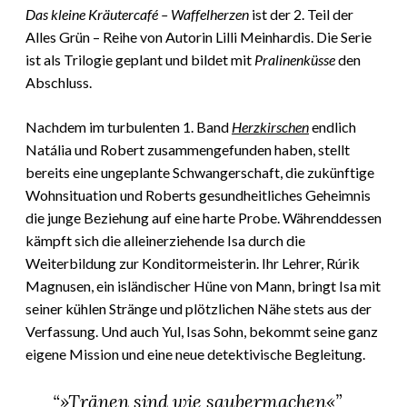
Das kleine Kräutercafé – Waffelherzen
ist der 2. Teil der
Alles Grün – Reihe von Autorin Lilli Meinhardis. Die Serie
ist als Trilogie geplant und bildet mit
Pralinenküsse
den
Abschluss.
Nachdem im turbulenten 1. Band
Herzkirschen
endlich
Natália und Robert zusammengefunden haben, stellt
bereits eine ungeplante Schwangerschaft, die zukünftige
Wohnsituation und Roberts gesundheitliches Geheimnis
die junge Beziehung auf eine harte Probe. Währenddessen
kämpft sich die alleinerziehende Isa durch die
Weiterbildung zur Konditormeisterin. Ihr Lehrer, Rúrik
Magnusen, ein isländischer Hüne von Mann, bringt Isa mit
seiner kühlen Stränge und plötzlichen Nähe stets aus der
Verfassung. Und auch Yul, Isas Sohn, bekommt seine ganz
eigene Mission und eine neue detektivische Begleitung.
“»Tränen sind wie saubermachen«”