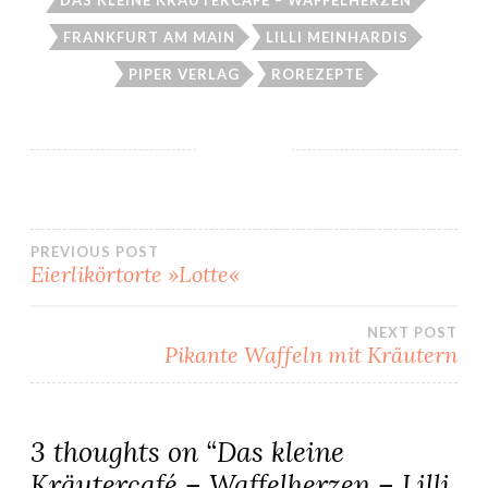
DAS KLEINE KRÄUTERCAFÉ – WAFFELHERZEN
FRANKFURT AM MAIN
LILLI MEINHARDIS
PIPER VERLAG
ROREZEPTE
Beitragsnavigation
PREVIOUS POST
Eierlikörtorte »Lotte«
NEXT POST
Pikante Waffeln mit Kräutern
3 thoughts on “
Das kleine
Kräutercafé – Waffelherzen – Lilli