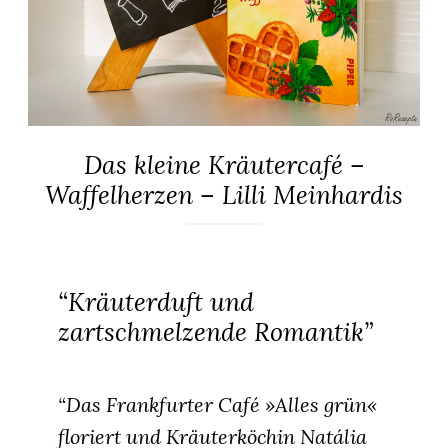
Das kleine Kräutercafé –
ALLGEMEIN
·
Waffelherzen – Lilli Meinhardis
ROMANE
6.
Elly
April
2024
“Kräuterduft und
zartschmelzende Romantik”
“Das Frankfurter Café »Alles grün«
floriert und Kräuterköchin Natália