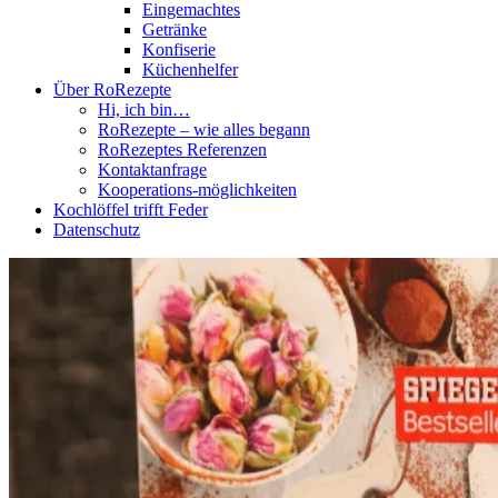
Eingemachtes
Getränke
Konfiserie
Küchenhelfer
Über RoRezepte
Hi, ich bin…
RoRezepte – wie alles begann
RoRezeptes Referenzen
Kontaktanfrage
Kooperations-möglichkeiten
Kochlöffel trifft Feder
Datenschutz