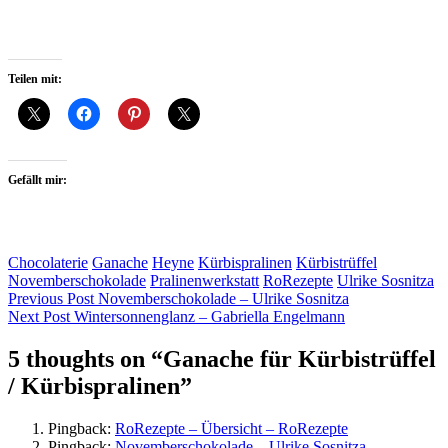
Teilen mit:
Gefällt mir:
Chocolaterie
Ganache
Heyne
Kürbispralinen
Kürbistrüffel
Novemberschokolade
Pralinenwerkstatt
RoRezepte
Ulrike Sosnitza
Beitragsnavigation
Previous Post
Novemberschokolade – Ulrike Sosnitza
Next Post
Wintersonnenglanz – Gabriella Engelmann
5 thoughts on “
Ganache für Kürbistrüffel
/ Kürbispralinen
”
Pingback:
RoRezepte – Übersicht – RoRezepte
Pingback:
Novemberschokolade – Ulrike Sosnitza –