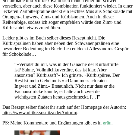
Schokolade und Kürbis? Kann sich manch einer nur schwer
vorstellen, aber auch diese Kombination funktioniert wieder. In einer
leckeren Zartbitterpraline steckt ein leichtes Mus aus Schokolade mit
Orangen-, Ingwer-, Zimt- und Kürbisnoten. Auch in dieser
Reihenfolge, sodass ich sogar empfehlen würde den Zimt- und
Kürbisanteil etwas zu erhöhen.
Leider gibt es im Buch selber dieses Rezept nicht. Die
Kürbispralinen haben aber neben den Schwanenpralinen eine
besondere Bedeutung im Buch: Lea entdeckt Allessandros Gespür
für Schokolade…
“»Verrätst du mir, was in der Ganache der Kürbistrüffel
ist? Sahne, Vollmilchkuvertüre, das ist klar. Aber
ansonsten? Kürbissaft?« Ich grinste. »Kürbispüree. Der
Rest ist mein Geheimnis.« »Dann muss ich raten.
Ingwer und Zimt.« Erstaunlich. Nicht nur dass er die
Fachausdrücke kannte, er hatte auch zwei der
wichtigsten Zutaten herausgeschmeckt. […]”
Das Rezept selber findet ihr auch auf der Homepage der Autorin:
https://www.ulrike-sosnitza.de/Autorin/
.
PS: Meine Kommentare und Ergänzungen gibt es in
grün
.