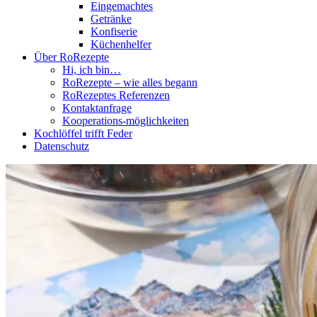
Eingemachtes
Getränke
Konfiserie
Küchenhelfer
Über RoRezepte
Hi, ich bin…
RoRezepte – wie alles begann
RoRezeptes Referenzen
Kontaktanfrage
Kooperations-möglichkeiten
Kochlöffel trifft Feder
Datenschutz