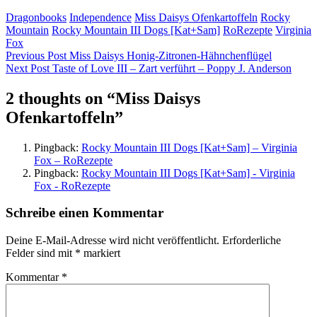
Dragonbooks
Independence
Miss Daisys Ofenkartoffeln
Rocky
Mountain
Rocky Mountain III Dogs [Kat+Sam]
RoRezepte
Virginia
Fox
Beitragsnavigation
Previous Post
Miss Daisys Honig-Zitronen-Hähnchenflügel
Next Post
Taste of Love III – Zart verführt – Poppy J. Anderson
2 thoughts on “
Miss Daisys
Ofenkartoffeln
”
Pingback:
Rocky Mountain III Dogs [Kat+Sam] – Virginia
Fox – RoRezepte
Pingback:
Rocky Mountain III Dogs [Kat+Sam] - Virginia
Fox - RoRezepte
Schreibe einen Kommentar
Deine E-Mail-Adresse wird nicht veröffentlicht.
Erforderliche
Felder sind mit
*
markiert
Kommentar
*