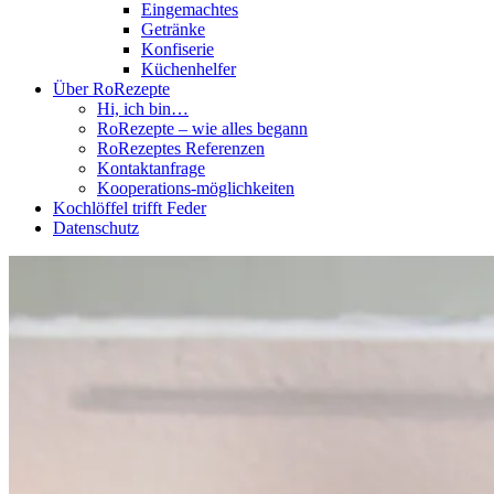
Eingemachtes
Getränke
Konfiserie
Küchenhelfer
Über RoRezepte
Hi, ich bin…
RoRezepte – wie alles begann
RoRezeptes Referenzen
Kontaktanfrage
Kooperations-möglichkeiten
Kochlöffel trifft Feder
Datenschutz