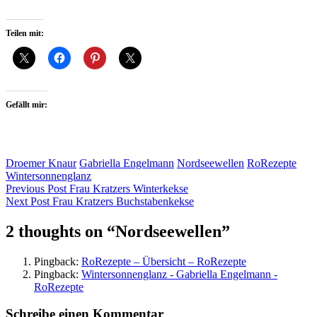
Teilen mit:
Gefällt mir:
Droemer Knaur
Gabriella Engelmann
Nordseewellen
RoRezepte
Wintersonnenglanz
Beitragsnavigation
Previous Post
Frau Kratzers Winterkekse
Next Post
Frau Kratzers Buchstabenkekse
2 thoughts on “
Nordseewellen
”
Pingback:
RoRezepte – Übersicht – RoRezepte
Pingback:
Wintersonnenglanz - Gabriella Engelmann -
RoRezepte
Schreibe einen Kommentar