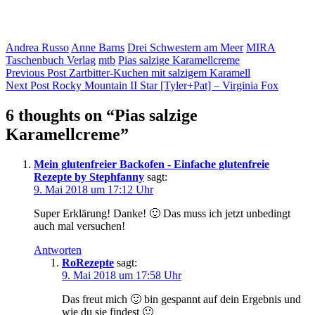
Andrea Russo
Anne Barns
Drei Schwestern am Meer
MIRA
Taschenbuch Verlag
mtb
Pias salzige Karamellcreme
Beitragsnavigation
Previous Post
Zartbitter-Kuchen mit salzigem Karamell
Next Post
Rocky Mountain II Star [Tyler+Pat] – Virginia Fox
6 thoughts on “
Pias salzige
Karamellcreme
”
Mein glutenfreier Backofen - Einfache glutenfreie
Rezepte by Stephfanny
sagt:
9. Mai 2018 um 17:12 Uhr
Super Erklärung! Danke! 🙂 Das muss ich jetzt unbedingt
auch mal versuchen!
Antworten
RoRezepte
sagt:
9. Mai 2018 um 17:58 Uhr
Das freut mich 🙂 bin gespannt auf dein Ergebnis und
wie du sie findest 🙂