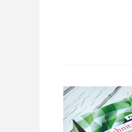
FLEISCHGERICHTE
·
KOCHEN
&
MEHR
·
REZEPTE