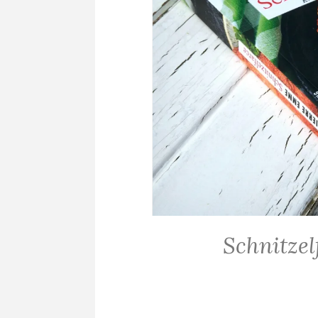
Schnitze
ALLGEMEIN
·
KRIMINALROMANE
/
THRILLER