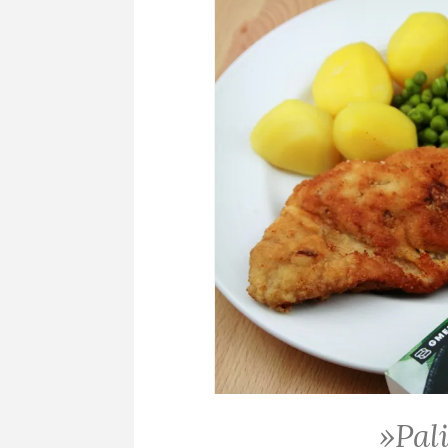
»Pal
ALLGEMEIN
·