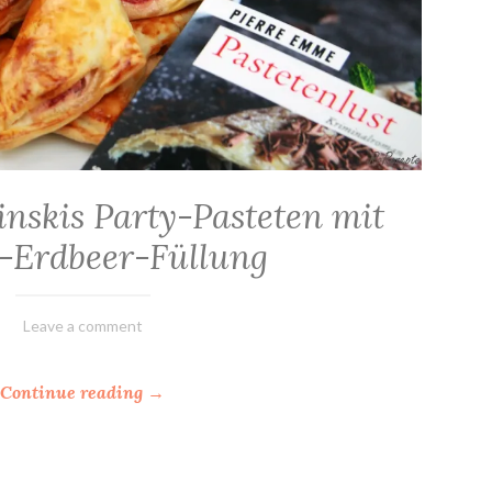
e
r
r
e
E
m
m
inskis Party-Pasteten mit
e
”
-Erdbeer-Füllung
17.
Elly
Leave a comment
April
2019
“
Continue reading
→
P
a
P