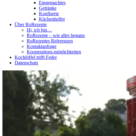
Eingemachtes
Getränke
Konfiserie
Küchenhelfer
Über RoRezepte
Hi, ich bin…
RoRezepte – wie alles begann
RoRezeptes Referenzen
Kontaktanfrage
Kooperations-möglichkeiten
Kochlöffel trifft Feder
Datenschutz