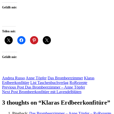
Gefällt mir:
Teilen mit:
Gefällt mir:
Andrea Russo
Anne Töpfer
Das Brombeerzimmer
Klaras
Erdbeerkonfitüre
List Taschenbuchverlag
RoRezepte
Beitragsnavigation
Previous Post
Das Brombeerzimmer – Anne Töpfer
Next Post
Brombeerkonfitüre mit Lavendelblüten
3 thoughts on “
Klaras Erdbeerkonfitüre
”
Pingback:
Das Brombeerzimmer – Anne Töpfer – RoRezepte