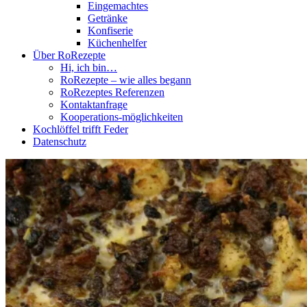
Eingemachtes
Getränke
Konfiserie
Küchenhelfer
Über RoRezepte
Hi, ich bin…
RoRezepte – wie alles begann
RoRezeptes Referenzen
Kontaktanfrage
Kooperations-möglichkeiten
Kochlöffel trifft Feder
Datenschutz