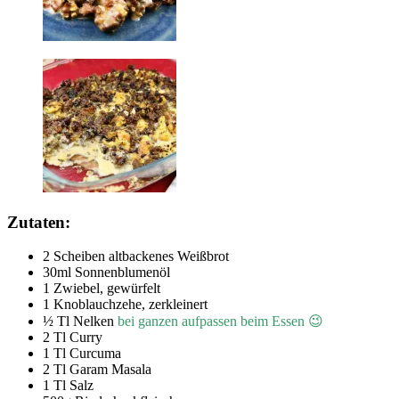
Zutaten:
2 Scheiben altbackenes Weißbrot
30ml Sonnenblumenöl
1 Zwiebel, gewürfelt
1 Knoblauchzehe, zerkleinert
½ Tl Nelken
bei ganzen aufpassen beim Essen 😉
2 Tl Curry
1 Tl Curcuma
2 Tl Garam Masala
1 Tl Salz