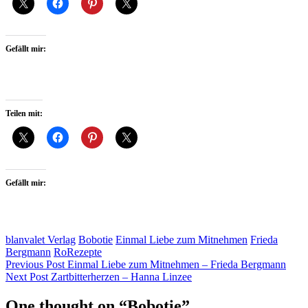
Gefällt mir:
Teilen mit:
Gefällt mir:
blanvalet Verlag
Bobotie
Einmal Liebe zum Mitnehmen
Frieda
Bergmann
RoRezepte
Beitragsnavigation
Previous Post
Einmal Liebe zum Mitnehmen – Frieda Bergmann
Next Post
Zartbitterherzen – Hanna Linzee
One thought on “
Bobotie
”