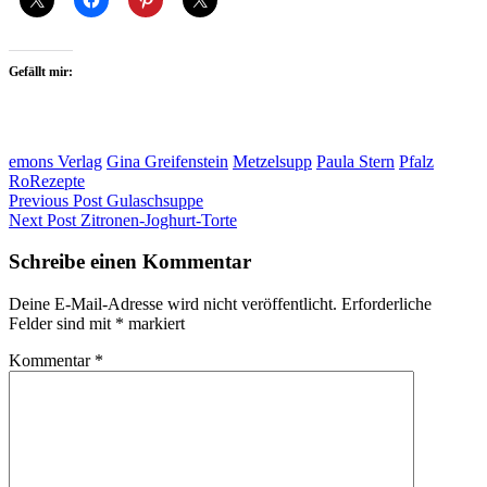
Gefällt mir:
emons Verlag
Gina Greifenstein
Metzelsupp
Paula Stern
Pfalz
RoRezepte
Beitragsnavigation
Previous Post
Gulaschsuppe
Next Post
Zitronen-Joghurt-Torte
Schreibe einen Kommentar
Deine E-Mail-Adresse wird nicht veröffentlicht.
Erforderliche
Felder sind mit
*
markiert
Kommentar
*