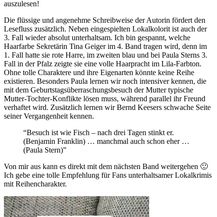
auszulesen!
Die flüssige und angenehme Schreibweise der Autorin fördert den
Lesefluss zusätzlich. Neben eingespielten Lokalkolorit ist auch der
3. Fall wieder absolut unterhaltsam. Ich bin gespannt, welche
Haarfarbe Sekretärin Tina Geiger im 4. Band tragen wird, denn im
1. Fall hatte sie rote Harre, im zweiten blau und bei Paula Sterns 3.
Fall in der Pfalz zeigte sie eine volle Haarpracht im Lila-Farbton.
Ohne tolle Charaktere und ihre Eigenarten könnte keine Reihe
existieren. Besonders Paula lernen wir noch intensiver kennen, die
mit dem Geburtstagsüberraschungsbesuch der Mutter typische
Mutter-Tochter-Konflikte lösen muss, während parallel ihr Freund
verhaftet wird. Zusätzlich lernen wir Bernd Keesers schwache Seite
seiner Vergangenheit kennen.
“Besuch ist wie Fisch – nach drei Tagen stinkt er.
(Benjamin Franklin) … manchmal auch schon eher …
(Paula Stern)”
Von mir aus kann es direkt mit dem nächsten Band weitergehen 🙂
Ich gebe eine tolle Empfehlung für Fans unterhaltsamer Lokalkrimis
mit Reihencharakter.