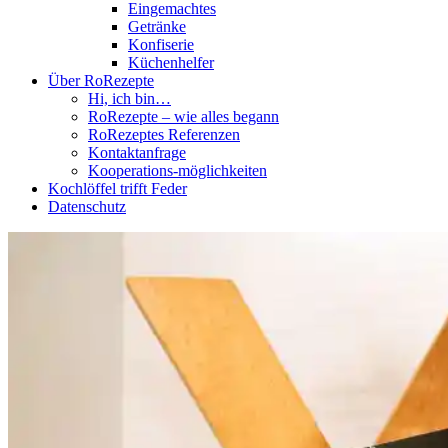
Eingemachtes
Getränke
Konfiserie
Küchenhelfer
Über RoRezepte
Hi, ich bin…
RoRezepte – wie alles begann
RoRezeptes Referenzen
Kontaktanfrage
Kooperations-möglichkeiten
Kochlöffel trifft Feder
Datenschutz