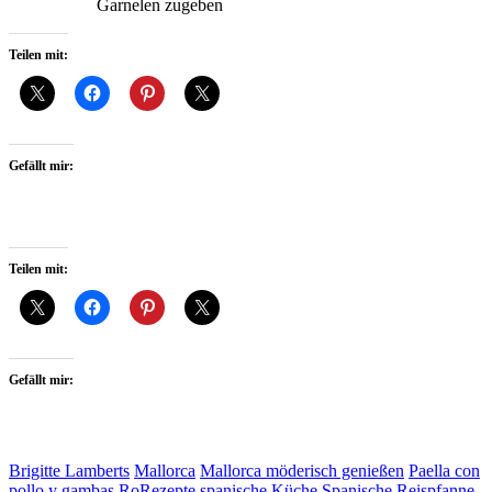
Garnelen zugeben
Teilen mit:
Gefällt mir:
Teilen mit:
Gefällt mir:
Brigitte Lamberts
Mallorca
Mallorca möderisch genießen
Paella con
pollo y gambas
RoRezepte
spanische Küche
Spanische Reispfanne