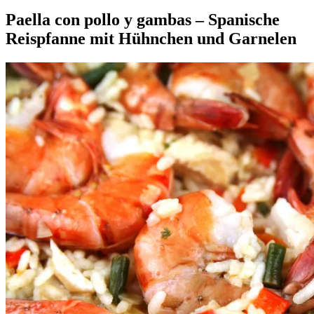
Paella
Allgemein
con
·
Paella con pollo y gambas – Spanische
pollo
Kochen
Reispfanne mit Hühnchen und Garnelen
y
&
gambas
mehr
–
·
3.
Elly
Spanische
Reisgerichte
März
Reispfanne
·
2019
16.
mit
Rezepte
Oktober
Hühnchen
2023
und
Garnelen