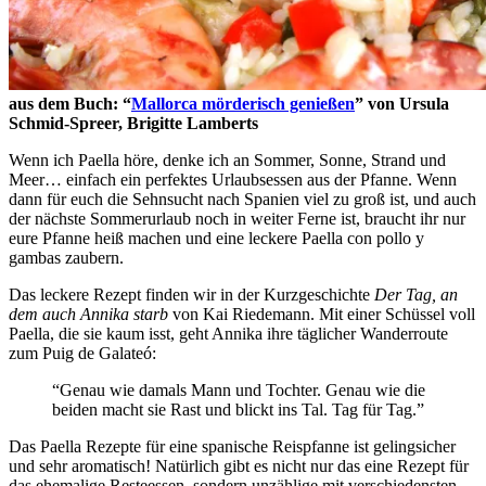
aus dem Buch: “
Mallorca mörderisch genießen
” von Ursula
Schmid-Spreer, Brigitte Lamberts
Wenn ich Paella höre, denke ich an Sommer, Sonne, Strand und
Meer… einfach ein perfektes Urlaubsessen aus der Pfanne. Wenn
dann für euch die Sehnsucht nach Spanien viel zu groß ist, und auch
der nächste Sommerurlaub noch in weiter Ferne ist, braucht ihr nur
eure Pfanne heiß machen und eine leckere Paella con pollo y
gambas zaubern.
Das leckere Rezept finden wir in der Kurzgeschichte
Der Tag, an
dem auch Annika starb
von Kai Riedemann. Mit einer Schüssel voll
Paella, die sie kaum isst, geht Annika ihre täglicher Wanderroute
zum Puig de Galateó:
“Genau wie damals Mann und Tochter. Genau wie die
beiden macht sie Rast und blickt ins Tal. Tag für Tag.”
Das Paella Rezepte für eine spanische Reispfanne ist gelingsicher
und sehr aromatisch! Natürlich gibt es nicht nur das eine Rezept für
das ehemalige Resteessen, sondern unzählige mit verschiedensten