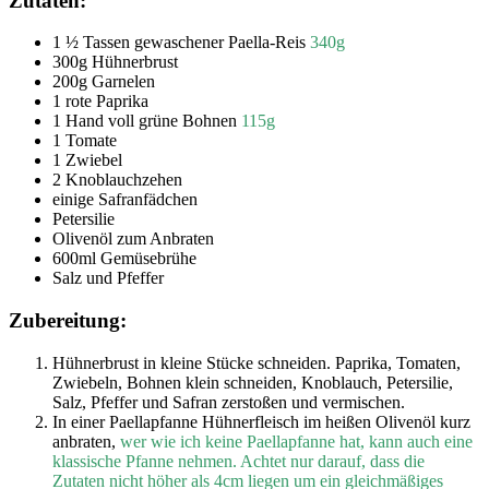
Zutaten:
1 ½ Tassen gewaschener Paella-Reis
340g
300g Hühnerbrust
200g Garnelen
1 rote Paprika
1 Hand voll grüne Bohnen
115g
1 Tomate
1 Zwiebel
2 Knoblauchzehen
einige Safranfädchen
Petersilie
Olivenöl zum Anbraten
600ml Gemüsebrühe
Salz und Pfeffer
Zubereitung:
Hühnerbrust in kleine Stücke schneiden. Paprika, Tomaten,
Zwiebeln, Bohnen klein schneiden, Knoblauch, Petersilie,
Salz, Pfeffer und Safran zerstoßen und vermischen.
In einer Paellapfanne Hühnerfleisch im heißen Olivenöl kurz
anbraten,
wer wie ich keine Paellapfanne hat, kann auch eine
klassische Pfanne nehmen. Achtet nur darauf, dass die
Zutaten nicht höher als 4cm liegen um ein gleichmäßiges