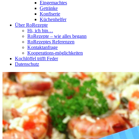
Eingemachtes
Getränke
Konfiserie
Küchenhelfer
Über RoRezepte
Hi, ich bin…
RoRezepte – wie alles begann
RoRezeptes Referenzen
Kontaktanfrage
Kooperations-möglichkeiten
Kochlöffel trifft Feder
Datenschutz