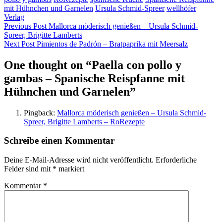
mit Hühnchen und Garnelen
Ursula Schmid-Spreer
wellhöfer
Verlag
Beitragsnavigation
Previous Post
Mallorca möderisch genießen – Ursula Schmid-
Spreer, Brigitte Lamberts
Next Post
Pimientos de Padrón – Bratpaprika mit Meersalz
One thought on “
Paella con pollo y
gambas – Spanische Reispfanne mit
Hühnchen und Garnelen
”
Pingback:
Mallorca möderisch genießen – Ursula Schmid-
Spreer, Brigitte Lamberts – RoRezepte
Schreibe einen Kommentar
Deine E-Mail-Adresse wird nicht veröffentlicht.
Erforderliche
Felder sind mit
*
markiert
Kommentar
*