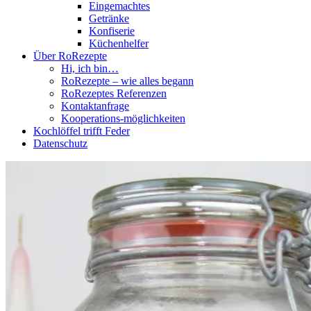
Eingemachtes
Getränke
Konfiserie
Küchenhelfer
Über RoRezepte
Hi, ich bin…
RoRezepte – wie alles begann
RoRezeptes Referenzen
Kontaktanfrage
Kooperations-möglichkeiten
Kochlöffel trifft Feder
Datenschutz