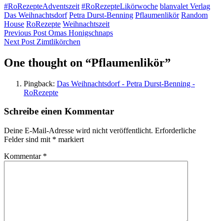
#RoRezepteAdventszeit
#RoRezepteLikörwoche
blanvalet Verlag
Das Weihnachtsdorf
Petra Durst-Benning
Pflaumenlikör
Random
House
RoRezepte
Weihnachtszeit
Beitragsnavigation
Previous Post
Omas Honigschnaps
Next Post
Zimtlikörchen
One thought on “
Pflaumenlikör
”
Pingback:
Das Weihnachtsdorf - Petra Durst-Benning -
RoRezepte
Schreibe einen Kommentar
Deine E-Mail-Adresse wird nicht veröffentlicht.
Erforderliche
Felder sind mit
*
markiert
Kommentar
*