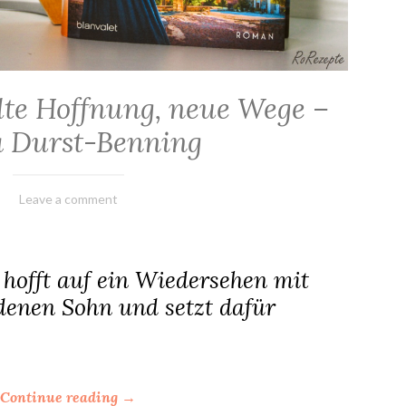
lte Hoffnung, neue Wege –
a Durst-Benning
14.
Elly
Leave a comment
Oktober
2023
hofft auf ein Wiedersehen mit
enen Sohn und setzt dafür
“
Continue reading
→