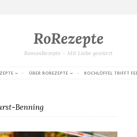
RoRezepte
RomanRezepte – Mit Liebe gewürzt
ZEPTE
ÜBER ROREZEPTE
KOCHLÖFFEL TRIFFT FE
urst-Benning
Pommes Grenailles