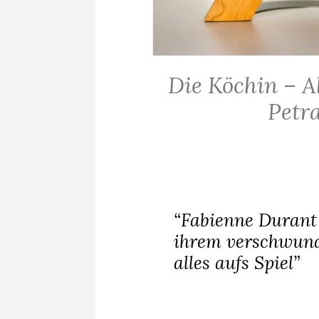
Die Köchin – A
ALLGEMEIN
·
Petr
ROMANE
“Fabienne Durant 
ihrem verschwund
alles aufs Spiel”