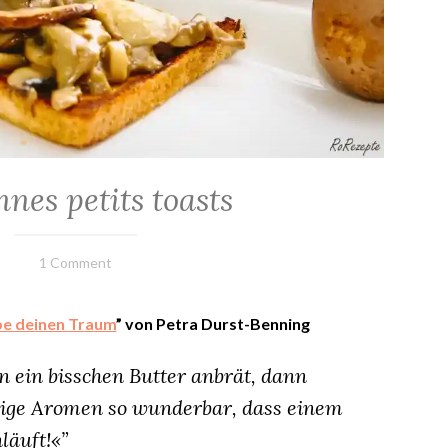
n
u
n
g
,
n
e
nes petits toasts
u
e
W
6.
Elly
1 Comment
e
November
g
2022
e
be deinen Traum
” von Petra Durst-Benning
–
P
n ein bisschen Butter anbrät, dann
e
rzige Aromen so wunderbar, dass einem
t
äuft!«”
r