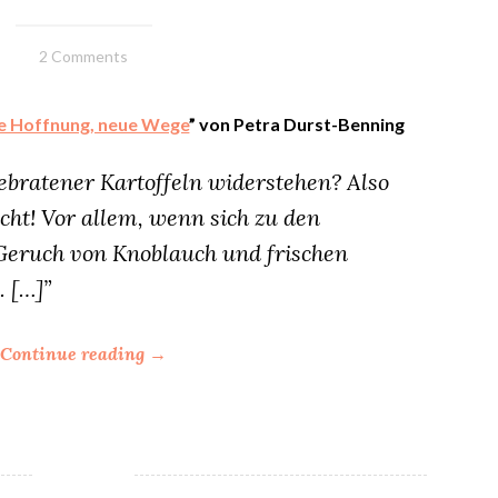
15.
Elly
2 Comments
Oktober
2023
te Hoffnung, neue Wege
” von Petra Durst-Benning
bratener Kartoffeln widerstehen? Also
icht! Vor allem, wenn sich zu den
Geruch von Knoblauch und frischen
. […]”
“
Continue reading
→
P
o
m
m
e