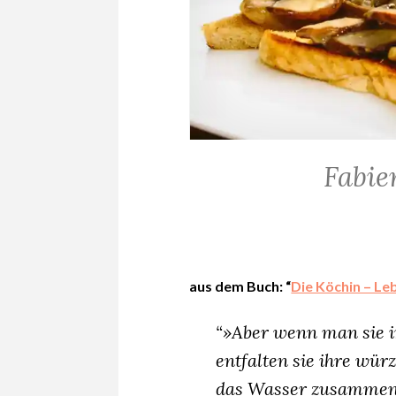
Fabien
ALLGEMEIN
·
BROTSPEISEN
·
KOCHEN
&
MEHR
aus dem Buch: “
Die Köchin – Le
·
REZEPTE
“»Aber wenn man sie i
entfalten sie ihre wü
das Wasser zusammenl