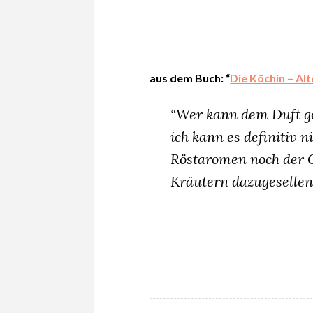
KARTOFFELGERICHTE
·
KOCHEN
&
MEHR
aus dem Buch: “
Die Köchin – Al
·
REZEPTE
“Wer kann dem Duft ge
ich kann es definitiv n
Röstaromen noch der 
Kräutern dazugesellen