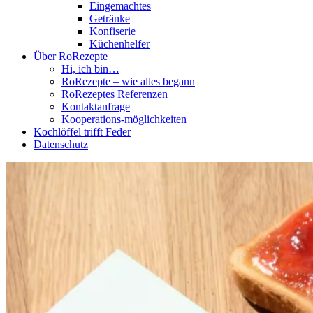
Eingemachtes
Getränke
Konfiserie
Küchenhelfer
Über RoRezepte
Hi, ich bin…
RoRezepte – wie alles begann
RoRezeptes Referenzen
Kontaktanfrage
Kooperations-möglichkeiten
Kochlöffel trifft Feder
Datenschutz