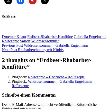
Gefällt mir:
Droemer Knaur
Erdbeer-Rhabarber-Konfitüre
Gabriella Engelmann
RoRezepte
Saison
Wildrosensommer
Beitragsnavigation
Previous Post
Wildrosensommer – Gabriella Engelmann
Next Post
Rhabarberchutney mit Kürbis
2 thoughts on “
Erdbeer-Rhabarber-
Konfitüre
”
Pingback:
RoRezepte – Übersicht – RoRezepte
Pingback:
Wildrosensommer – Gabriella Engelmann –
RoRezepte
Schreibe einen Kommentar
Deine E-Mail-Adresse wird nicht veröffentlicht.
Erforderliche
Felder sind mit
*
markiert