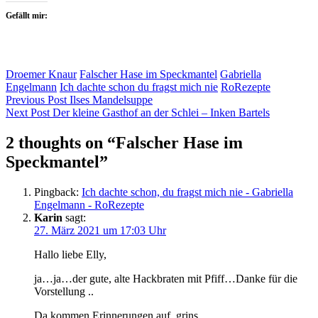
Gefällt mir:
Droemer Knaur
Falscher Hase im Speckmantel
Gabriella
Engelmann
Ich dachte schon du fragst mich nie
RoRezepte
Beitragsnavigation
Previous Post
Ilses Mandelsuppe
Next Post
Der kleine Gasthof an der Schlei – Inken Bartels
2 thoughts on “
Falscher Hase im
Speckmantel
”
Pingback:
Ich dachte schon, du fragst mich nie - Gabriella
Engelmann - RoRezepte
Karin
sagt:
27. März 2021 um 17:03 Uhr
Hallo liebe Elly,
ja…ja…der gute, alte Hackbraten mit Pfiff…Danke für die
Vorstellung ..
Da kommen Erinnerungen auf..grins…