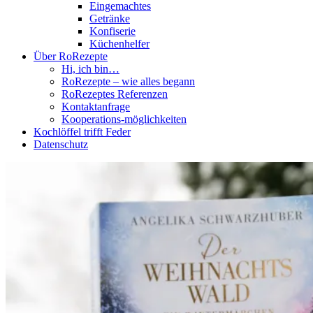
Eingemachtes
Getränke
Konfiserie
Küchenhelfer
Über RoRezepte
Hi, ich bin…
RoRezepte – wie alles begann
RoRezeptes Referenzen
Kontaktanfrage
Kooperations-möglichkeiten
Kochlöffel trifft Feder
Datenschutz