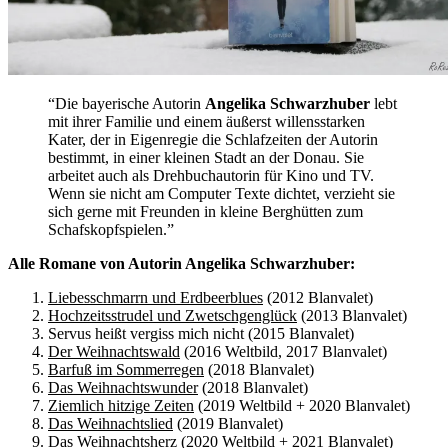
“Die bayerische Autorin
Angelika Schwarzhuber
lebt
mit ihrer Familie und einem äußerst willensstarken
Kater, der in Eigenregie die Schlafzeiten der Autorin
bestimmt, in einer kleinen Stadt an der Donau. Sie
arbeitet auch als Drehbuchautorin für Kino und TV.
Wenn sie nicht am Computer Texte dichtet, verzieht sie
sich gerne mit Freunden in kleine Berghütten zum
Schafskopfspielen.”
Alle Romane von Autorin Angelika Schwarzhuber:
Liebesschmarrn und Erdbeerblues
(2012 Blanvalet)
Hochzeitsstrudel und Zwetschgenglück
(2013 Blanvalet)
Servus heißt vergiss mich nicht (2015 Blanvalet)
Der Weihnachtswald
(2016 Weltbild, 2017 Blanvalet)
Barfuß im Sommerregen
(2018 Blanvalet)
Das Weihnachtswunder
(2018 Blanvalet)
Ziemlich hitzige Zeiten
(2019 Weltbild + 2020 Blanvalet)
Das Weihnachtslied
(2019 Blanvalet)
Das Weihnachtsherz
(2020 Weltbild + 2021 Blanvalet)