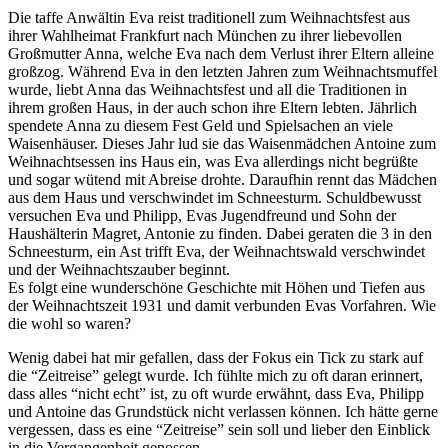
Die taffe Anwältin Eva reist traditionell zum Weihnachtsfest aus
ihrer Wahlheimat Frankfurt nach München zu ihrer liebevollen
Großmutter Anna, welche Eva nach dem Verlust ihrer Eltern alleine
großzog. Während Eva in den letzten Jahren zum Weihnachtsmuffel
wurde, liebt Anna das Weihnachtsfest und all die Traditionen in
ihrem großen Haus, in der auch schon ihre Eltern lebten. Jährlich
spendete Anna zu diesem Fest Geld und Spielsachen an viele
Waisenhäuser. Dieses Jahr lud sie das Waisenmädchen Antoine zum
Weihnachtsessen ins Haus ein, was Eva allerdings nicht begrüßte
und sogar wütend mit Abreise drohte. Daraufhin rennt das Mädchen
aus dem Haus und verschwindet im Schneesturm. Schuldbewusst
versuchen Eva und Philipp, Evas Jugendfreund und Sohn der
Haushälterin Magret, Antonie zu finden. Dabei geraten die 3 in den
Schneesturm, ein Ast trifft Eva, der Weihnachtswald verschwindet
und der Weihnachtszauber beginnt.
Es folgt eine wunderschöne Geschichte mit Höhen und Tiefen aus
der Weihnachtszeit 1931 und damit verbunden Evas Vorfahren. Wie
die wohl so waren?
Wenig dabei hat mir gefallen, dass der Fokus ein Tick zu stark auf
die “Zeitreise” gelegt wurde. Ich fühlte mich zu oft daran erinnert,
dass alles “nicht echt” ist, zu oft wurde erwähnt, dass Eva, Philipp
und Antoine das Grundstück nicht verlassen können. Ich hätte gerne
vergessen, dass es eine “Zeitreise” sein soll und lieber den Einblick
in die Vergangenheit genossen.