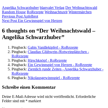
Angelika Schwarzhuber
blanvalet Verlag
Der Weihnachtswald
Random House
RoRezepte
Weihnachtszeit
Wintermärchen
Beitragsnavigation
Previous Post
Apfelbrot
Next Post
Ein Gewinnspiel von Herzen
6 thoughts on “
Der Weihnachtswald –
Angelika Schwarzhuber
”
Pingback:
Gabis Vanillekipferl - RoRezepte
Pingback:
Claudias Glühwein-/Rotweinplätzchen -
RoRezepte
Pingback:
Hirschknöpf - RoRezepte
Pingback:
Ein Gewinnspiel von Herzen - RoRezepte
Pingback:
Ziemlich runde Zeiten - Angelika Schwarzhuber -
RoRezepte
Pingback:
Nikolausgewinnspiel - RoRezepte
Schreibe einen Kommentar
Deine E-Mail-Adresse wird nicht veröffentlicht.
Erforderliche
Felder sind mit
*
markiert