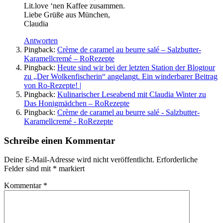
Lit.love ‘nen Kaffee zusammen.
Liebe Grüße aus München,
Claudia
Antworten
Pingback:
Crème de caramel au beurre salé – Salzbutter-
Karamellcremé – RoRezepte
Pingback:
Heute sind wir bei der letzten Station der Blogtour
zu „Der Wolkenfischerin“ angelangt. Ein winderbarer Beitrag
von Ro-Rezepte! |
Pingback:
Kulinarischer Leseabend mit Claudia Winter zu
Das Honigmädchen – RoRezepte
Pingback:
Crème de caramel au beurre salé - Salzbutter-
Karamellcremé - RoRezepte
Schreibe einen Kommentar
Deine E-Mail-Adresse wird nicht veröffentlicht.
Erforderliche
Felder sind mit
*
markiert
Kommentar
*