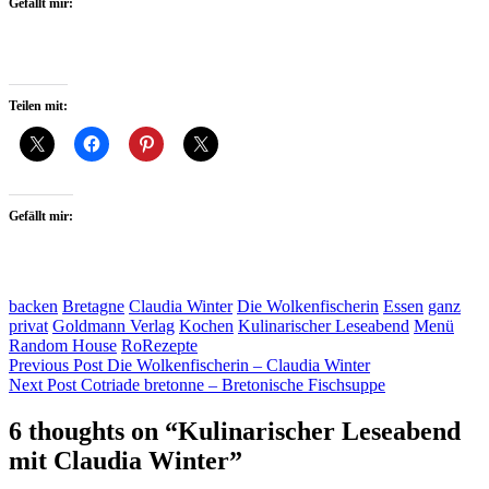
Gefällt mir:
Teilen mit:
Gefällt mir:
backen
Bretagne
Claudia Winter
Die Wolkenfischerin
Essen
ganz
privat
Goldmann Verlag
Kochen
Kulinarischer Leseabend
Menü
Random House
RoRezepte
Beitragsnavigation
Previous Post
Die Wolkenfischerin – Claudia Winter
Next Post
Cotriade bretonne – Bretonische Fischsuppe
6 thoughts on “
Kulinarischer Leseabend
mit Claudia Winter
”