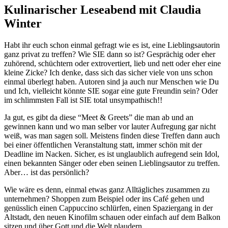
Leseabend
·
Kulinarischer Leseabend mit Claudia
mit
News
Winter
Claudia
Winter
18.
Elly
Habt ihr euch schon einmal gefragt wie es ist, eine Lieblingsautorin
Dezember
ganz privat zu treffen? Wie SIE dann so ist? Gesprächig oder eher
2017
zuhörend, schüchtern oder extrovertiert, lieb und nett oder eher eine
16.
Oktober
kleine Zicke? Ich denke, dass sich das sicher viele von uns schon
2023
einmal überlegt haben. Autoren sind ja auch nur Menschen wie Du
und Ich, vielleicht könnte SIE sogar eine gute Freundin sein? Oder
im schlimmsten Fall ist SIE total unsympathisch!!
Ja gut, es gibt da diese “Meet & Greets” die man ab und an
gewinnen kann und wo man selber vor lauter Aufregung gar nicht
weiß, was man sagen soll. Meistens finden diese Treffen dann auch
bei einer öffentlichen Veranstaltung statt, immer schön mit der
Deadline im Nacken. Sicher, es ist unglaublich aufregend sein Idol,
einen bekannten Sänger oder eben seinen Lieblingsautor zu treffen.
Aber… ist das persönlich?
Wie wäre es denn, einmal etwas ganz Alltägliches zusammen zu
unternehmen? Shoppen zum Beispiel oder ins Café gehen und
genüsslich einen Cappuccino schlürfen, einen Spaziergang in der
Altstadt, den neuen Kinofilm schauen oder einfach auf dem Balkon
sitzen und über Gott und die Welt plaudern..