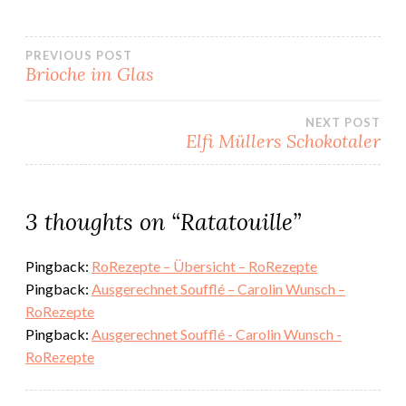
Beitragsnavigation
PREVIOUS POST
Brioche im Glas
NEXT POST
Elfi Müllers Schokotaler
3 thoughts on “
Ratatouille
”
Pingback:
RoRezepte – Übersicht – RoRezepte
Pingback:
Ausgerechnet Soufflé – Carolin Wunsch –
RoRezepte
Pingback:
Ausgerechnet Soufflé - Carolin Wunsch -
RoRezepte