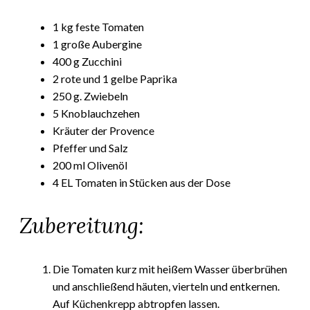
1 kg feste Tomaten
1 große Aubergine
400 g Zucchini
2 rote und 1 gelbe Paprika
250 g. Zwiebeln
5 Knoblauchzehen
Kräuter der Provence
Pfeffer und Salz
200 ml Olivenöl
4 EL Tomaten in Stücken aus der Dose
Zubereitung:
Die Tomaten kurz mit heißem Wasser überbrühen
und anschließend häuten, vierteln und entkernen.
Auf Küchenkrepp abtropfen lassen.