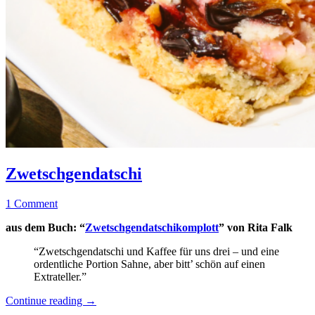
Zwetschgendatschi
Allgemein
·
Zwetschgendatschi
Backen
·
23.
Elly
1 Comment
Kuchen
Juli
&
aus dem Buch: “
Zwetschgendatschikomplott
” von Rita Falk
2023
15.
Torten
Oktober
·
“Zwetschgendatschi und Kaffee für uns drei – und eine
2023
Rezepte
ordentliche Portion Sahne, aber bitt’ schön auf einen
Extrateller.”
“Zwetschgendatschi”
Continue reading
→