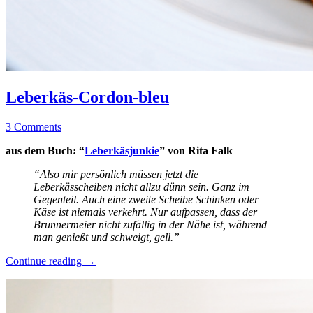
Leberkäs-
Allgemein
Cordon-
·
Leberkäs-Cordon-bleu
bleu
Fleischgerichte
·
26.
Elly
3 Comments
Kochen
November
&
aus dem Buch: “
Leberkäsjunkie
” von Rita Falk
2023
25.
mehr
November
·
“Also mir persönlich müssen jetzt die
2023
Rezepte
Leberkässcheiben nicht allzu dünn sein. Ganz im
Gegenteil. Auch eine zweite Scheibe Schinken oder
Käse ist niemals verkehrt. Nur aufpassen, dass der
Brunnermeier nicht zufällig in der Nähe ist, während
man genießt und schweigt, gell.”
“Leberkäs-
Continue reading
→
Cordon-
bleu”