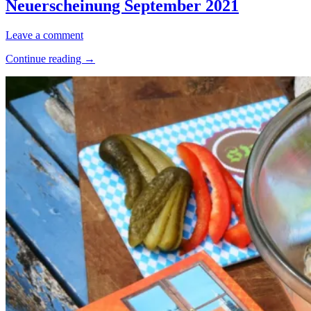
September
·
Neuerscheinung September 2021
2021
News
24.
Elly
Leave a comment
November
“Neuerscheinung
Continue reading
→
2021
15.
September
Oktober
2021”
2023