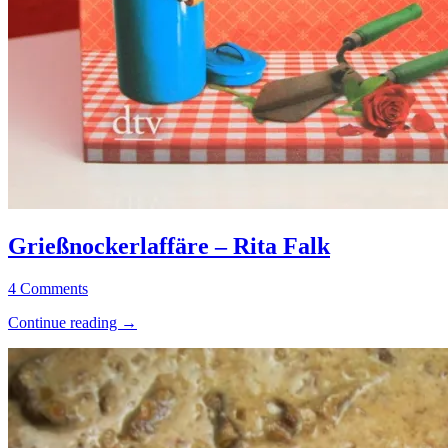
Grießnockerlaffäre
Allgemein
–
·
Grießnockerlaffäre – Rita Falk
Rita
Kriminalromane
Falk
/
10.
Elly
4 Comments
Thriller
September
“Grießnockerlaffäre
Continue reading
→
2019
25.
–
November
Rita
2023
Falk”