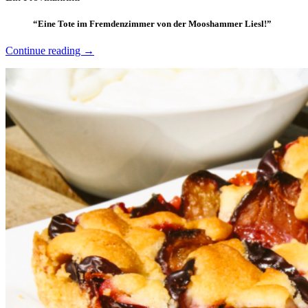
November
2023
“Eine Tote im Fremdenzimmer von der Mooshammer Liesl!”
“Leberkäsjunkie
Continue reading
→
–
Rita
Falk”