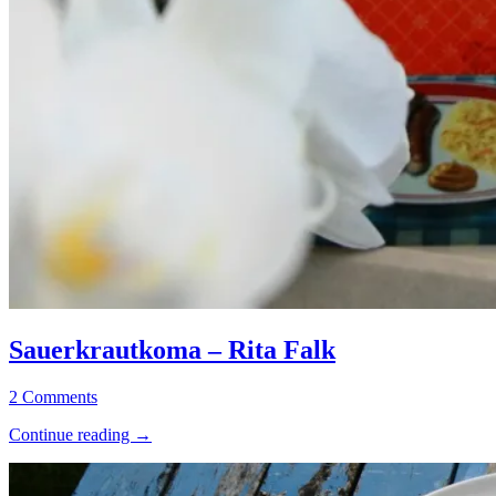
Sauerkrautkoma
Allgemein
–
·
Sauerkrautkoma – Rita Falk
Rita
Kriminalromane
Falk
/
12.
Elly
2 Comments
Thriller
September
“Sauerkrautkoma
Continue reading
→
2019
25.
–
November
Rita
2023
Falk”