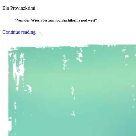
Juli
Ein Provinzkrimi
2023
25.
November
2023
“Von der Wiesn bis zum Schlachthof is ned weit”
“Zwetschgendatschikomplott
Continue reading
→
–
Rita
Falk”