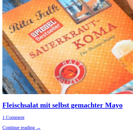
Fleischsalat
Allgemein
mit
·
Fleischsalat mit selbst gemachter Mayo
selbst
Kochen
gemachter
&
13.
Elly
1 Comment
Mayo
mehr
September
·
“Fleischsalat
Continue reading
→
2019
16.
Rezepte
mit