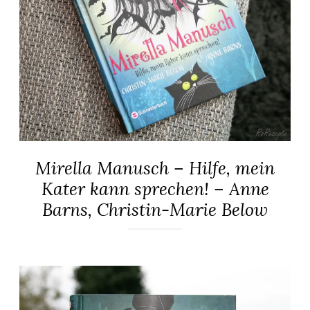
Mirella Manusch – Hilfe, mein
ALLGEMEIN
·
Kater kann sprechen! – Anne
KINDER-
Barns, Christin-Marie Below
&
JUGENDBÜCHER
16.
Elly
Januar
2021